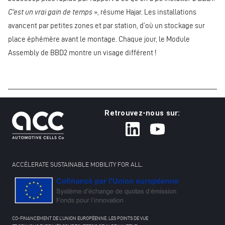
C’est un vrai gain de temps
», résume Hajar. Les installations
avancent par petites zones et par station, d’où un stockage sur
place éphémère avant le montage. Chaque jour, le Module
Assembly de BBD2 montre un visage différent !
Retrouvez-nous sur:
ACCÉLERATE SUSTAINABLE MOBILITY FOR ALL.
CO-FINANCEMENT DE L’UNION EUROPÉENNE. LES POINTS DE VUE