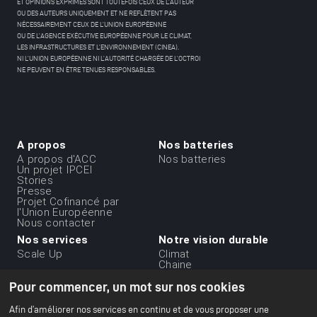
ET OPINIONS EXPRIMÉS SONT TOUTEFOIS CEUX DE L’AUTEUR
OU DES AUTEURS UNIQUEMENT ET NE REFLÈTENT PAS
NÉCESSAIREMENT CEUX DE L’UNION EUROPÉENNE
OU DE L’AGENCE EXÉCUTIVE EUROPÉENNE POUR LE CLIMAT,
LES INFRASTRUCTURES ET L’ENVIRONNEMENT (CINEA).
NI L’UNION EUROPÉENNE NI L’AUTORITÉ CHARGÉE DE L’OCTROI
NE PEUVENT EN ÊTRE TENUES RESPONSABLES.
A propos
Nos batteries
Menu
A propos d'ACC
Nos batteries
Un projet IPCEI
du
Stories
Presse
footer
Projet Cofinancé par
-
l'Union Européenne
Nous contacter
1ere
Nos services
Notre vision durable
ligne
Scale Up
Climat
Chaine
d'approvisionnement
Pour commencer, un mot sur nos cookies
durable
Ethique et gouvernance
des affaires
Afin d’améliorer nos services en continu et de vous proposer une