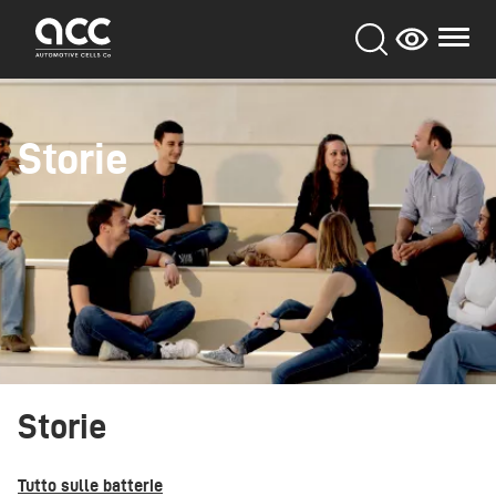
Skip
to
main
content
Storie
Storie
Tutto sulle batterie