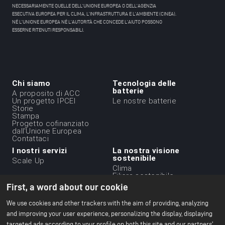
NECESSARIAMENTE QUELLE DELL'UNIONE EUROPEA O DELL'AGENZIA
ESECUTIVA EUROPEA PER IL CLIMA, L'INFRASTRUTTURA E L'AMBIENTE (CINEA).
NÉ L'UNIONE EUROPEA NÉ L'AUTORITÀ CHE CONCEDE L'AIUTO POSSONO
ESSERNE RITENUTI RESPONSABILI.
Chi siamo
Tecnologia delle
Menu
batterie
A proposito di ACC
Un progetto IPCEI
Le nostre batterie
du
Storie
Stampa
footer
Progetto cofinanziato
-
dall'Unione Europea
Contattaci
1ere
I nostri servizi
La nostra visione
ligne
sostenibile
Scale Up
Clima
Filiera sostenibile
Etica aziendale
First, a word about our cookie
Ambiente
Il nostro rapporto CSR
We use cookies and other trackers with the aim of providing, analyzing
2024
and improving your user experience, personalizing the display, displaying
targeted ads according to your profile on both this site and our partners'