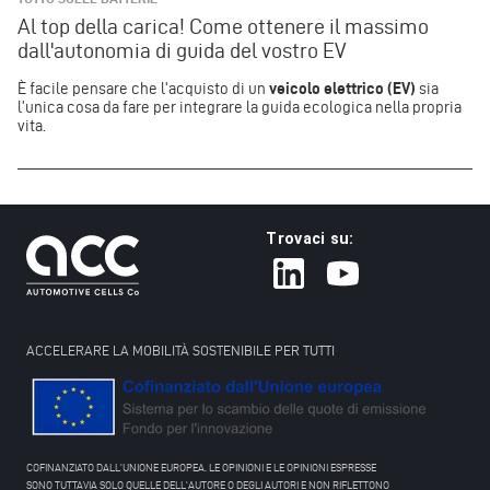
Al top della carica! Come ottenere il massimo
dall'autonomia di guida del vostro EV
È facile pensare che l'acquisto di un
veicolo elettrico (EV)
sia
l'unica cosa da fare per integrare la guida ecologica nella propria
vita.
Trovaci su:
ACCELERARE LA MOBILITÀ SOSTENIBILE PER TUTTI
COFINANZIATO DALL'UNIONE EUROPEA. LE OPINIONI E LE OPINIONI ESPRESSE
SONO TUTTAVIA SOLO QUELLE DELL'AUTORE O DEGLI AUTORI E NON RIFLETTONO