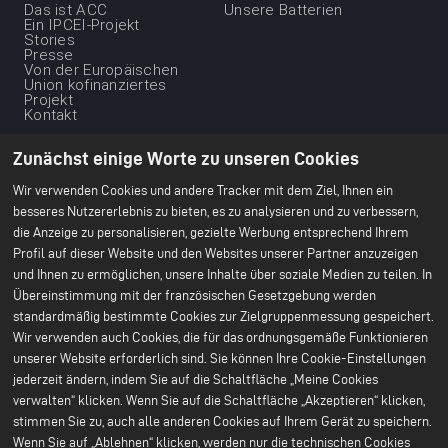
Menu
Das ist ACC
Unsere Batterien
Ein IPCEI-Projekt
du
Stories
Presse
footer
Von der Europäischen
-
Union kofinanziertes
Projekt
1ere
Kontakt
ligne
Unsere
Unsere nachhaltige
Dienstleistungen
Vision
Zunächst einige Worte zu unseren Cookies
Scale Up
Klimaschutz
Nachhaltige Lieferketten
Wir verwenden Cookies und andere Tracker mit dem Ziel, Ihnen ein
Ethische
besseres Nutzererlebnis zu bieten, es zu analysieren und zu verbessern,
Geschäftsgrundlage
die Anzeige zu personalisieren, gezielte Werbung entsprechend Ihrem
Umweltschutz
Unser CSR-Bericht 2024
Profil auf dieser Website und den Websites unserer Partner anzuzeigen
und Ihnen zu ermöglichen, unsere Inhalte über soziale Medien zu teilen. In
Unsere Werke
Ressourcen
Übereinstimmung mit der französischen Gesetzgebung werden
Menu
Büro Paris
Alles über Batterien
standardmäßig bestimmte Cookies zur Zielgruppenmessung gespeichert.
Bruges F&E-Center
Weißbücher
du
Wir verwenden auch Cookies, die für das ordnungsgemäße Funktionieren
Nersac Pilotlinie
Billy-Berclau Douvrin
footer
unserer Website erforderlich sind. Sie können Ihre Cookie-Einstellungen
Gigafabrik
jederzeit ändern, indem Sie auf die Schaltfläche „Meine Cookies
-
Press
Kommen Sie zu uns
verwalten“ klicken. Wenn Sie auf die Schaltfläche „Akzeptieren“ klicken,
2nd
Pressemitteilungen
Initiativbewerbung
stimmen Sie zu, auch alle anderen Cookies auf Ihrem Gerät zu speichern.
Presse & Medien
Kommen Sie zu uns
ligne
Wenn Sie auf „Ablehnen“ klicken, werden nur die technischen Cookies
Stellenangebote