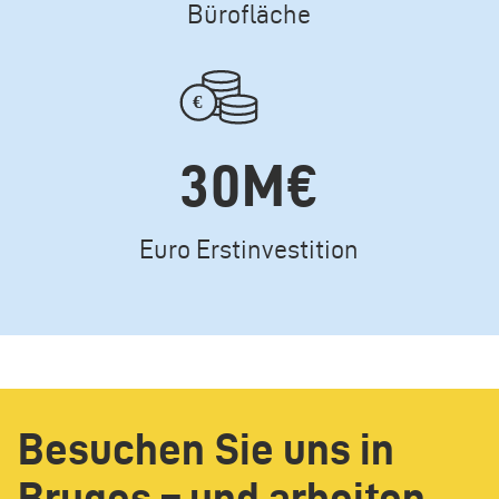
Bürofläche
Icone
30M€
Texte
Euro Erstinvestition
Besuchen Sie uns in
Bruges – und arbeiten