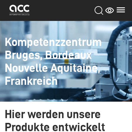
Skip
to
main
content
Kompetenzzentrum
Bruges, Bordeaux
Nouvelle Aquitaine,
Frankreich
Hier werden unsere
Produkte entwickelt