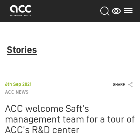
Skip
to
main
content
Stories
6th Sep 2021
SHARE
ACC NEWS
ACC welcome Saft’s
management team for a tour of
ACC’s R&D center