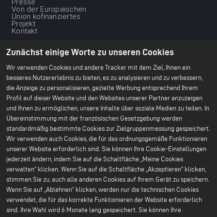
Presse
footer
Von der Europäischen
-
Union kofinanziertes
Projekt
1ere
Kontakt
ligne
Unsere
Unsere nachhaltige
Dienstleistungen
Vision
Zunächst einige Worte zu unseren Cookies
Scale Up
Klimaschutz
Nachhaltige Lieferketten
Wir verwenden Cookies und andere Tracker mit dem Ziel, Ihnen ein
Ethische
besseres Nutzererlebnis zu bieten, es zu analysieren und zu verbessern,
Geschäftsgrundlage
die Anzeige zu personalisieren, gezielte Werbung entsprechend Ihrem
Umweltschutz
Unser CSR-Bericht 2024
Profil auf dieser Website und den Websites unserer Partner anzuzeigen
und Ihnen zu ermöglichen, unsere Inhalte über soziale Medien zu teilen. In
Unsere Werke
Ressourcen
Übereinstimmung mit der französischen Gesetzgebung werden
Menu
Büro Paris
Alles über Batterien
standardmäßig bestimmte Cookies zur Zielgruppenmessung gespeichert.
Bruges F&E-Center
Weißbücher
du
Wir verwenden auch Cookies, die für das ordnungsgemäße Funktionieren
Nersac Pilotlinie
Billy-Berclau Douvrin
footer
unserer Website erforderlich sind. Sie können Ihre Cookie-Einstellungen
Gigafabrik
jederzeit ändern, indem Sie auf die Schaltfläche „Meine Cookies
-
Press
Kommen Sie zu uns
verwalten“ klicken. Wenn Sie auf die Schaltfläche „Akzeptieren“ klicken,
2nd
Pressemitteilungen
Initiativbewerbung
stimmen Sie zu, auch alle anderen Cookies auf Ihrem Gerät zu speichern.
Presse & Medien
Kommen Sie zu uns
ligne
Wenn Sie auf „Ablehnen“ klicken, werden nur die technischen Cookies
Stellenangebote
Warum bei uns
verwendet, die für das korrekte Funktionieren der Website erforderlich
mitmachen?
sind. Ihre Wahl wird 6 Monate lang gespeichert. Sie können Ihre