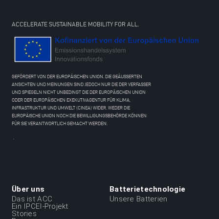
ACCELERATE SUSTAINABLE MOBILITY FOR ALL.
GEFÖRDERT VON DER EUROPÄISCHEN UNION. DIE GEÄUSSERTEN
ANSICHTEN UND MEINUNGEN SIND JEDOCH NUR DIE DER VERFASSER
UND SPIEGELN NICHT UNBEDINGT DIE DER EUROPÄISCHEN UNION
ODER DER EUROPÄISCHEN EXEKUTIVAGENTUR FÜR KLIMA,
INFRASTRUKTUR UND UMWELT (CINEA) WIDER. WEDER DIE
EUROPÄISCHE UNION NOCH DIE BEWILLIGUNGSBEHÖRDE KÖNNEN
FÜR SIE VERANTWORTLICH GEMACHT WERDEN.
.
Über uns
Batterietechnologie
Menu
Das ist ACC
Unsere Batterien
Ein IPCEI-Projekt
du
Stories