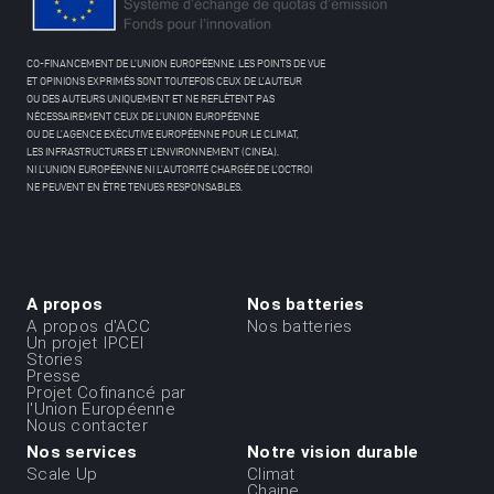
CO-FINANCEMENT DE L’UNION EUROPÉENNE. LES POINTS DE VUE
ET OPINIONS EXPRIMÉS SONT TOUTEFOIS CEUX DE L’AUTEUR
OU DES AUTEURS UNIQUEMENT ET NE REFLÈTENT PAS
NÉCESSAIREMENT CEUX DE L’UNION EUROPÉENNE
OU DE L’AGENCE EXÉCUTIVE EUROPÉENNE POUR LE CLIMAT,
LES INFRASTRUCTURES ET L’ENVIRONNEMENT (CINEA).
NI L’UNION EUROPÉENNE NI L’AUTORITÉ CHARGÉE DE L’OCTROI
NE PEUVENT EN ÊTRE TENUES RESPONSABLES.
A propos
Nos batteries
Menu
A propos d'ACC
Nos batteries
Un projet IPCEI
du
Stories
Presse
footer
Projet Cofinancé par
-
l'Union Européenne
Nous contacter
1ere
Nos services
Notre vision durable
ligne
Scale Up
Climat
Chaine