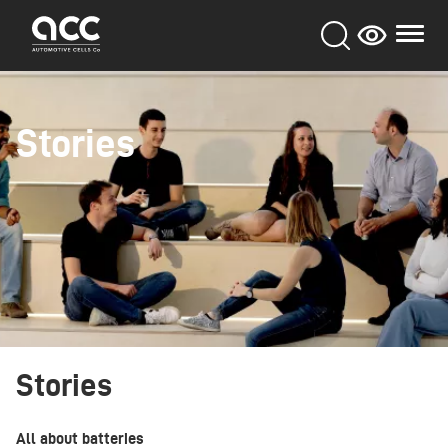
Aller
au
contenu
principal
Stories
Stories
All about batteries