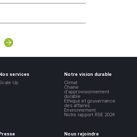
Page
››
ge
suivante
Nos services
Notre vision durable
Scale Up
Climat
Chaine
d'approvisionnement
durable
Ethique et gouvernance
des affaires
Environnement
Notre rapport RSE 2024
Presse
Nous rejoindre