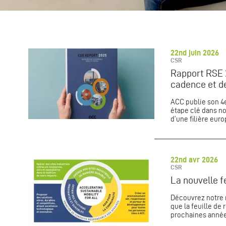
22nd juin 2026
CSR
Rapport RSE 
cadence et de
ACC publie son 4
étape clé dans n
d’une filière eur
22nd avr 2026
CSR
La nouvelle f
Découvrez notre 
que la feuille de 
prochaines année