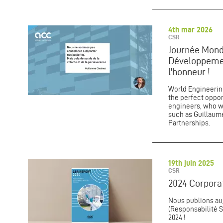
4th mar 2026
CSR
Journée Mondi
Développemen
l'honneur !
World Engineerin
the perfect oppor
engineers, who wo
such as Guillaume
Partnerships.
19th juin 2025
CSR
2024 Corporat
Nous publions auj
(Responsabilité S
2024 !