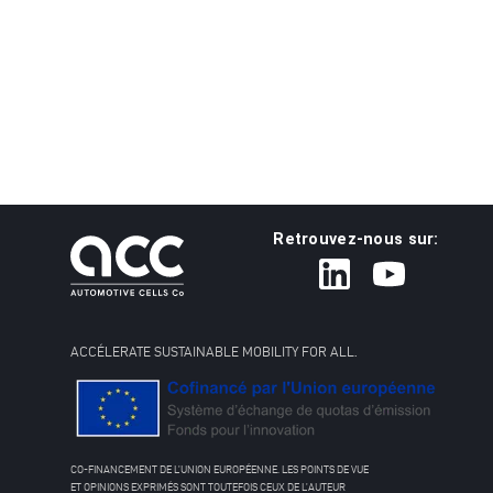
Retrouvez-nous sur:
ACCÉLERATE SUSTAINABLE MOBILITY FOR ALL.
CO-FINANCEMENT DE L’UNION EUROPÉENNE. LES POINTS DE VUE
ET OPINIONS EXPRIMÉS SONT TOUTEFOIS CEUX DE L’AUTEUR