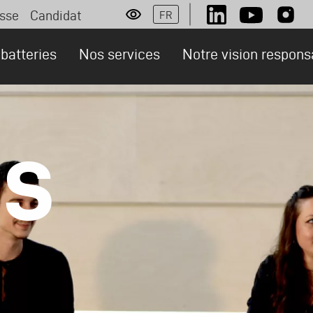
sse
Candidat
FR
Social
rsonas
batteries
Nos services
Notre vision respons
es