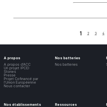
Pagination
Page
1
Page
2
Page
3
Pa
4
courante
A propos
Nos batteries
Menu
A propos d'ACC
Nos batteries
du
Un projet IPCEI
Stories
footer
Presse
Projet Cofinancé par
-
l'Union Européenne
Nous contacter
1ere
ligne
Nos établissements
Ressources