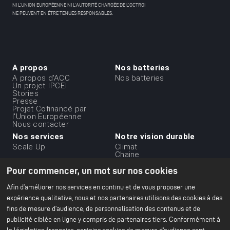
NI L’UNION EUROPÉENNE NI L’AUTORITÉ CHARGÉE DE L’OCTROI
NE PEUVENT EN ÊTRE TENUES RESPONSABLES.
A propos
Nos batteries
Menu
A propos d'ACC
Nos batteries
Un projet IPCEI
du
Stories
Presse
footer
Projet Cofinancé par
-
l'Union Européenne
Nous contacter
1ere
Nos services
Notre vision durable
ligne
Scale Up
Climat
Chaine
d'approvisionnement
Pour commencer, un mot sur nos cookies
durable
Ethique et gouvernance
des affaires
Afin d’améliorer nos services en continu et de vous proposer une
Environnement
expérience qualitative, nous et nos partenaires utilisons des cookies à des
Notre rapport RSE 2024
fins de mesure d’audience, de personnalisation des contenus et de
publicité ciblée en ligne y compris de partenaires tiers. Conformément à
Nos établissements
Ressources
Menu