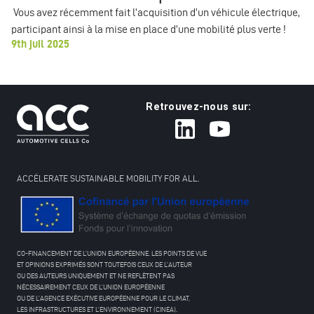
Vous avez récemment fait l’acquisition d’un véhicule électrique,
participant ainsi à la mise en place d’une mobilité plus verte !
9th juil 2025
Retrouvez-nous sur:
ACCÉLERATE SUSTAINABLE MOBILITY FOR ALL.
CO-FINANCEMENT DE L’UNION EUROPÉENNE. LES POINTS DE VUE
ET OPINIONS EXPRIMÉS SONT TOUTEFOIS CEUX DE L’AUTEUR
OU DES AUTEURS UNIQUEMENT ET NE REFLÈTENT PAS
NÉCESSAIREMENT CEUX DE L’UNION EUROPÉENNE
OU DE L’AGENCE EXÉCUTIVE EUROPÉENNE POUR LE CLIMAT,
LES INFRASTRUCTURES ET L’ENVIRONNEMENT (CINEA).