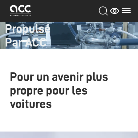
Aller
au
contenu
principal
Propulsé
Par ACC
Pour un avenir plus
propre pour les
voitures