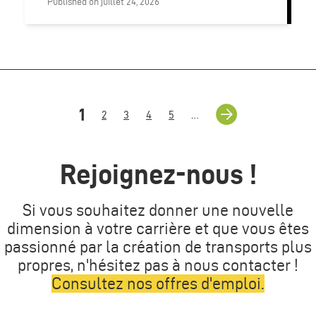
Published on juillet 24, 2026
Pagination
Page
Next
Page
1
Page
2
Page
3
Page
4
Page
5
…
suivante
›
courante
Rejoignez-nous !
Si vous souhaitez donner une nouvelle
dimension à votre carrière et que vous êtes
passionné par la création de transports plus
propres, n'hésitez pas à nous contacter !
Consultez nos offres d'emploi.