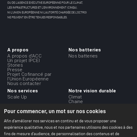
OU DE L’AGENCE EXÉCUTIVE EUROPÉENNE POUR LE CLIMAT,
LES INFRASTRUCTURES ET L’ENVIRONNEMENT (CINEA).
NI L’UNION EUROPÉENNE NI L’AUTORITÉ CHARGÉE DE L’OCTROI
NE PEUVENT EN ÊTRE TENUES RESPONSABLES.
A propos
Nos batteries
Menu
A propos d'ACC
Nos batteries
Un projet IPCEI
du
Stories
Presse
footer
Projet Cofinancé par
-
l'Union Européenne
Nous contacter
1ere
Nos services
Notre vision durable
ligne
Scale Up
Climat
Chaine
d'approvisionnement
Pour commencer, un mot sur nos cookies
durable
Ethique et gouvernance
des affaires
Afin d’améliorer nos services en continu et de vous proposer une
Environnement
expérience qualitative, nous et nos partenaires utilisons des cookies à des
Notre rapport RSE 2024
fins de mesure d’audience, de personnalisation des contenus et de