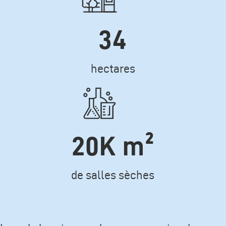
34
Texte
hectares
Icone
20K m²
Texte
de salles sèches