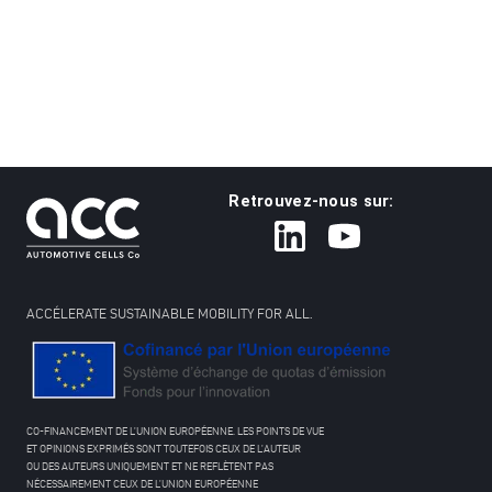
Retrouvez-nous sur:
ACCÉLERATE SUSTAINABLE MOBILITY FOR ALL.
CO-FINANCEMENT DE L’UNION EUROPÉENNE. LES POINTS DE VUE
ET OPINIONS EXPRIMÉS SONT TOUTEFOIS CEUX DE L’AUTEUR
OU DES AUTEURS UNIQUEMENT ET NE REFLÈTENT PAS
NÉCESSAIREMENT CEUX DE L’UNION EUROPÉENNE