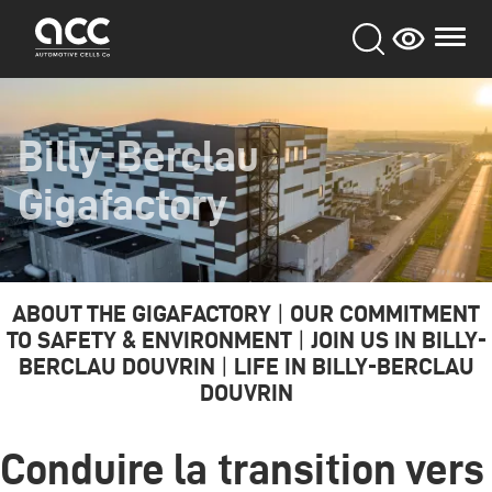
Aller
au
contenu
principal
Billy-Berclau
Gigafactory
ABOUT THE GIGAFACTORY
|
OUR COMMITMENT
TO SAFETY & ENVIRONMENT
|
JOIN US IN BILLY-
BERCLAU DOUVRIN
|
LIFE IN BILLY-BERCLAU
DOUVRIN
Conduire la transition vers