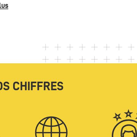
lus
OS CHIFFRES
Icone
Icone