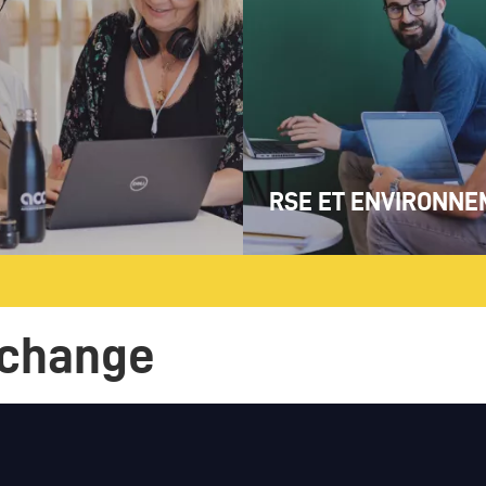
RSE ET ENVIRONN
r change