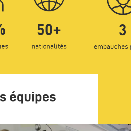
%
50+
3
Texte
Texte
mes
nationalités
embauches p
s équipes