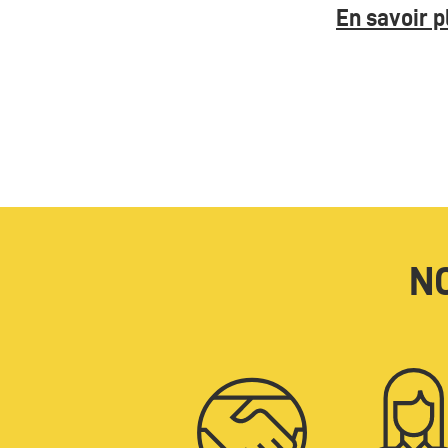
En savoir p
N
Icone
Icone