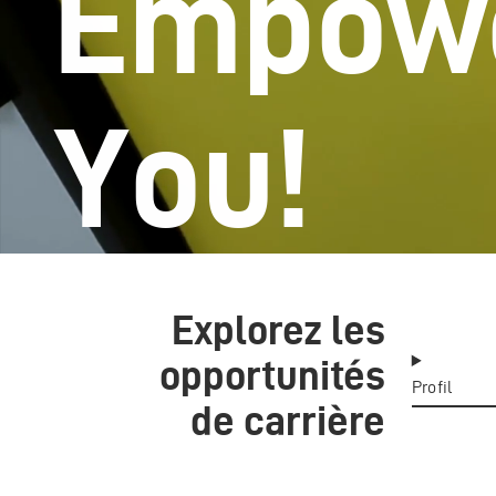
Empow
You!
Explorez les
opportunités
Profil
de carrière