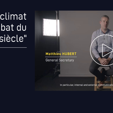
 climat
mbat du
siècle"