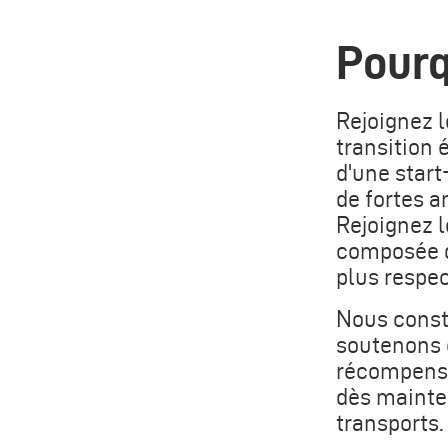
Pourq
Rejoignez l
transition 
d'une start
de fortes a
Rejoignez l
composée d
plus respec
Nous const
soutenons e
récompenson
dès mainten
transports.