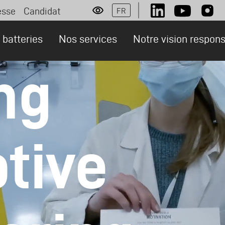
esse
Candidat
FR
Social
rsonas
 batteries
Nos services
Notre vision respon
ng
tive