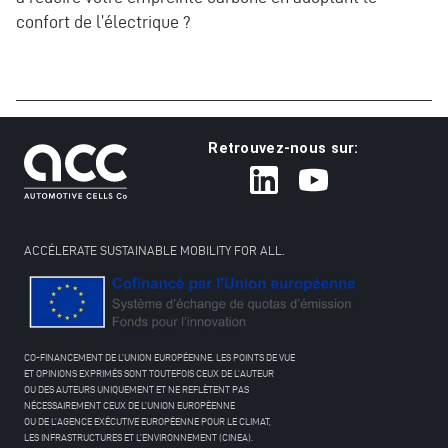
confort de l’électrique ?
Retrouvez-nous sur:
ACCÉLERATE SUSTAINABLE MOBILITY FOR ALL.
CO-FINANCEMENT DE L’UNION EUROPÉENNE. LES POINTS DE VUE
ET OPINIONS EXPRIMÉS SONT TOUTEFOIS CEUX DE L’AUTEUR
OU DES AUTEURS UNIQUEMENT ET NE REFLÈTENT PAS
NÉCESSAIREMENT CEUX DE L’UNION EUROPÉENNE
OU DE L’AGENCE EXÉCUTIVE EUROPÉENNE POUR LE CLIMAT,
LES INFRASTRUCTURES ET L’ENVIRONNEMENT (CINEA).