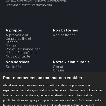
NI L’UNION EUROPÉENNE NI L’AUTORITÉ CHARGÉE DE L’OCTROI
NE PEUVENT EN ÊTRE TENUES RESPONSABLES.
A propos
Nos batteries
Menu
A propos d'ACC
Nos batteries
Un projet IPCEI
du
Stories
Presse
footer
Projet Cofinancé par
-
l'Union Européenne
Nous contacter
1ere
Nos services
Notre vision durable
ligne
Scale Up
Climat
Chaine
d'approvisionnement
Pour commencer, un mot sur nos cookies
durable
Ethique et gouvernance
des affaires
Afin d’améliorer nos services en continu et de vous proposer une
Environnement
expérience qualitative, nous et nos partenaires utilisons des cookies à des
Notre rapport RSE 2024
fins de mesure d’audience, de personnalisation des contenus et de
publicité ciblée en ligne y compris de partenaires tiers. Conformément à
Nos établissements
Ressources
Menu
la législation française, certains cookies de mesure d'audience sont
Paris Office
Tout sur les batteries