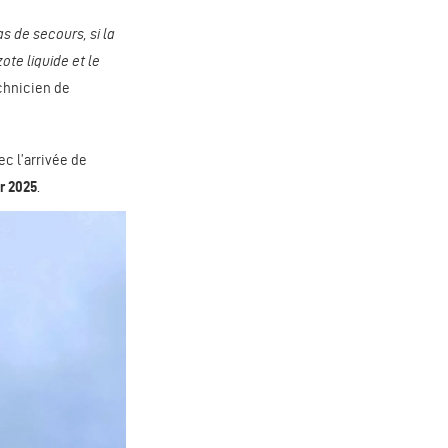
s de secours, si la
ote liquide et le
echnicien de
ec l’arrivée de
r 2025
.