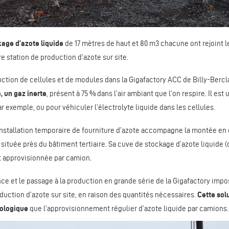
kage d’azote liquide
de 17 mètres de haut et 80 m3 chacune ont rejoint
ure station de production d’azote sur site.
ction de cellules et de modules dans la Gigafactory ACC de Billy-Bercl
, un gaz inerte
, présent à 75 % dans l’air ambiant que l’on respire. Il est 
 exemple, ou pour véhiculer l’électrolyte liquide dans les cellules.
nstallation temporaire de fourniture d’azote accompagne la montée en
t située près du bâtiment tertiaire. Sa cuve de stockage d’azote liquide 
t approvisionnée par camion.
e et le passage à la production en grande série de la Gigafactory impo
duction d’azote sur site, en raison des quantités nécessaires.
Cette sol
cologique
que l’approvisionnement régulier d’azote liquide par camions.