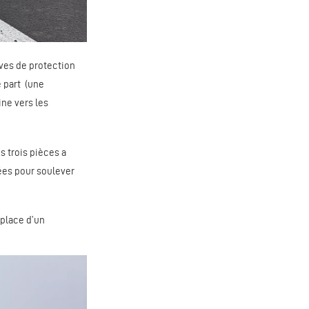
uves de protection
e part (une
ine vers les
es trois pièces a
ées pour soulever
 place d’un