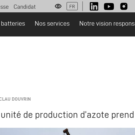
esse
Candidat
FR
Social
rsonas
batteries
Nos services
Notre vision respon
RCLAU DOUVRIN
 unité de production d’azote pren