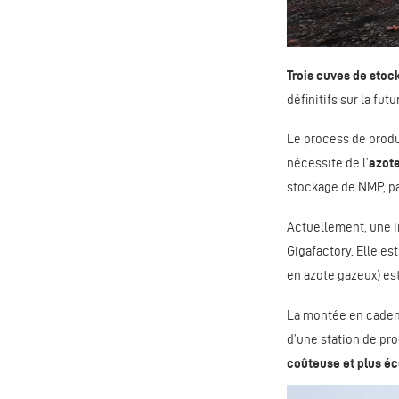
Trois cuves de stoc
définitifs sur la fut
Le process de produ
nécessite de l’
azote
stockage de NMP, par
Actuellement, une i
Gigafactory. Elle es
en azote gazeux) es
La montée en cadenc
d’une station de pro
coûteuse et plus é