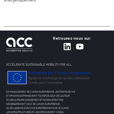
Retrouvez-nous sur:
ACCÉLERATE SUSTAINABLE MOBILITY FOR ALL.
CO-FINANCEMENT DE L’UNION EUROPÉENNE. LES POINTS DE VUE
ET OPINIONS EXPRIMÉS SONT TOUTEFOIS CEUX DE L’AUTEUR
OU DES AUTEURS UNIQUEMENT ET NE REFLÈTENT PAS
NÉCESSAIREMENT CEUX DE L’UNION EUROPÉENNE
OU DE L’AGENCE EXÉCUTIVE EUROPÉENNE POUR LE CLIMAT,
LES INFRASTRUCTURES ET L’ENVIRONNEMENT (CINEA).