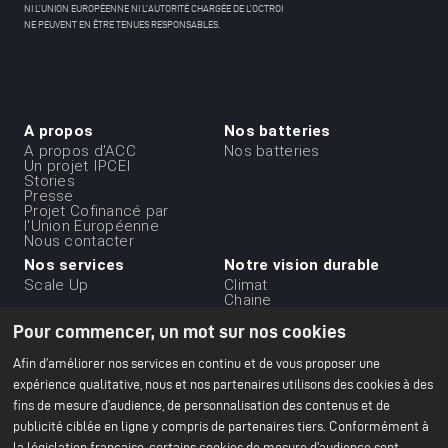
NI L’UNION EUROPÉENNE NI L’AUTORITÉ CHARGÉE DE L’OCTROI
NE PEUVENT EN ÊTRE TENUES RESPONSABLES.
A propos
Nos batteries
Menu
A propos d'ACC
Nos batteries
Un projet IPCEI
du
Stories
Presse
footer
Projet Cofinancé par
-
l'Union Européenne
Nous contacter
1ere
Nos services
Notre vision durable
ligne
Scale Up
Climat
Chaine
d'approvisionnement
Pour commencer, un mot sur nos cookies
durable
Ethique et gouvernance
des affaires
Afin d’améliorer nos services en continu et de vous proposer une
Environnement
expérience qualitative, nous et nos partenaires utilisons des cookies à des
Notre rapport RSE 2024
fins de mesure d’audience, de personnalisation des contenus et de
publicité ciblée en ligne y compris de partenaires tiers. Conformément à
Nos établissements
Ressources
Menu
la législation française, certains cookies de mesure d'audience sont