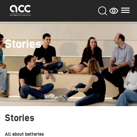
Aller
au
contenu
principal
Stories
Stories
All about batteries