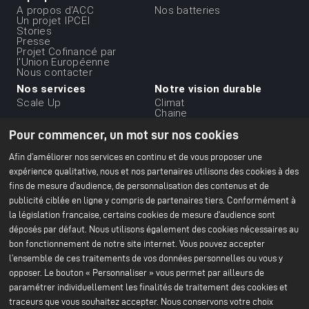
Menu
A propos d'ACC
Nos batteries
Un projet IPCEI
du
Stories
Presse
footer
Projet Cofinancé par
-
l'Union Européenne
Nous contacter
1ere
Nos services
Notre vision durable
ligne
Scale Up
Climat
Chaine
d'approvisionnement
Pour commencer, un mot sur nos cookies
durable
Ethique et gouvernance
des affaires
Afin d’améliorer nos services en continu et de vous proposer une
Environnement
expérience qualitative, nous et nos partenaires utilisons des cookies à des
Notre rapport RSE 2024
fins de mesure d’audience, de personnalisation des contenus et de
publicité ciblée en ligne y compris de partenaires tiers. Conformément à
Nos établissements
Ressources
Menu
la législation française, certains cookies de mesure d'audience sont
Paris Office
Tout sur les batteries
Bruges Centre de R&D
Livres Blancs
du
déposés par défaut. Nous utilisons également des cookies nécessaires au
Ligne Pilote de Nersac
bon fonctionnement de notre site internet. Vous pouvez accepter
Billy-Berclau Douvrin Gf
footer
l’ensemble de ces traitements de vos données personnelles ou vous y
Presse
Nous rejoindre
-
opposer. Le bouton « Personnaliser » vous permet par ailleurs de
Communiqués de presse
Candidature spontanée
2nd
paramétrer individuellement les finalités de traitement des cookies et
Presse & media
Nous rejoindre
Offres d'emploi
traceurs que vous souhaitez accepter. Nous conservons votre choix
ligne